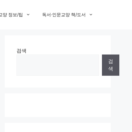
교양 정보/팁
독서·인문교양 책/도서
검색
검
색