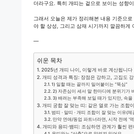
더라구요. 특히 개띠는 겉으로 보이는 성향이
그래서 오늘은 제가 정리해본 내용 기준으로 20
야 할 상성, 그리고 삼재 시기까지 깔끔하게
—
쉬운 목차
2025년 개띠 나이, 이렇게 바로 계산됩니다
개띠 성격과 특징: 장점은 강하고, 고집도
1) 일할 때는 끝까지 밀어붙이는 “뚝심”
2) 자존심이 세서 말 한마디에 분위기가
3) 배려는 부족해 보일 때가 있지만, 속
개띠 궁합 잘 맞는 띠: 같은 열로 가는 조
범띠 · 말띠 · 개띠 조합이 잘 맞는 이유(체
만약 연애/동업 파트너라면, 시작 전에 ‘
개띠와 용띠·뱀띠: 조심하면 관계가 훨씬 
용띠와는 “상충”으로 알려져 있어요