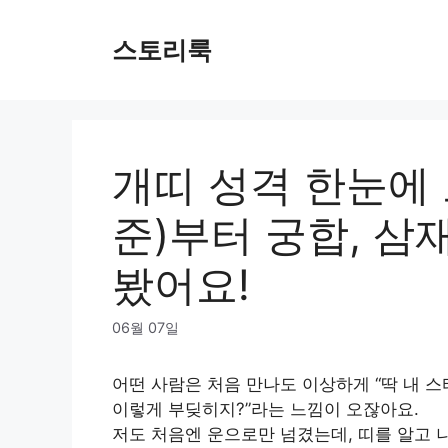
Skip
to
스토리룩
content
개띠 성격 한눈에 
준)부터 궁합, 삼
봤어요!
06월 07일
어떤 사람은 처음 만나도 이상하게 “딱 내 스타
이렇게 부딪히지?”라는 느낌이 오잖아요.
저도 처음엔 운으로만 넘겼는데, 띠를 알고 