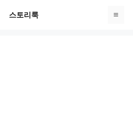
Skip
to
스토리룩
Menu
content