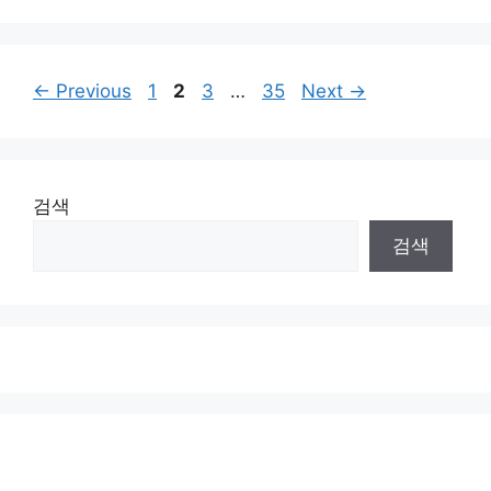
Page
Page
Page
Page
←
Previous
1
2
3
…
35
Next
→
검색
검색