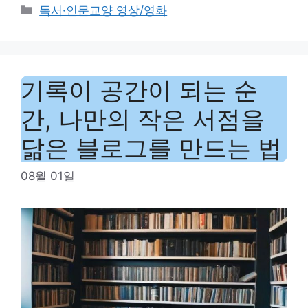
Categories
독서·인문교양 영상/영화
기록이 공간이 되는 순
간, 나만의 작은 서점을
닮은 블로그를 만드는 법
08월 01일