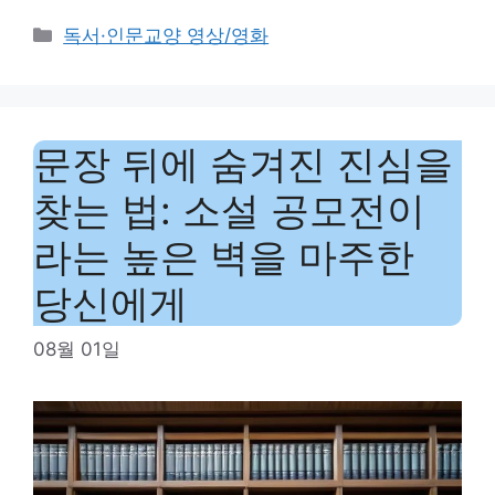
Categories
독서·인문교양 영상/영화
문장 뒤에 숨겨진 진심을
찾는 법: 소설 공모전이
라는 높은 벽을 마주한
당신에게
08월 01일