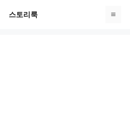
Skip
to
스토리룩
Menu
content