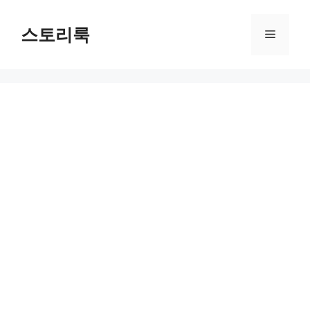
Skip
to
스토리룩
Menu
content