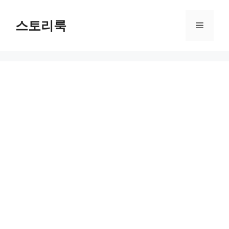
Skip
to
스토리룩
Menu
content