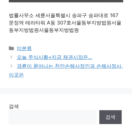
법률사무소 세륜서울특별시 송파구 송파대로 167
문정역 테라타워 A동 307호서울동부지방법원서울
동부지방법원서울동부지방법원
Categories
미분류
오늘 주식시황+지금 채권시장은…
경륜이 묻어나는 천안손해사정인과 손해사정사,
이곳은
검색
검색