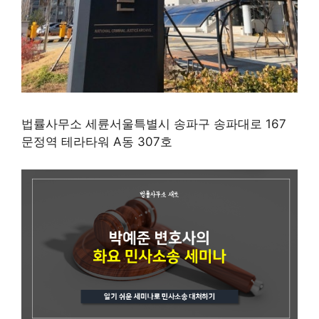
법률사무소 세륜서울특별시 송파구 송파대로 167
문정역 테라타워 A동 307호