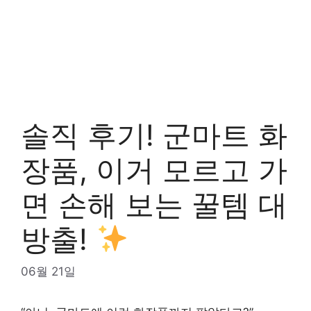
솔직 후기! 군마트 화
장품, 이거 모르고 가
면 손해 보는 꿀템 대
방출!
06월 21일