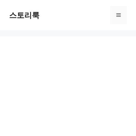
Skip
to
스토리룩
Menu
content