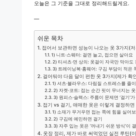
오늘은 그 기준을 그대로 정리해드릴게요.
—
쉬운 목차
접어서 보관하면 성능이 나오는 옷 3가지(저
1) 니트·스웨터: 걸면 늘고, 접으면 살아요
2) 티셔츠·면 상의: 옷걸이 자국만 막아도
3) 트레이닝복·홈웨어: 구김 부담이 적은 
걸어둬야 다음 달이 편한 옷 3가지(제가 확
1) 셔츠·블라우스: 다림질 스트레스를 줄
2) 자켓·코트: 접는 순간 핏이 무너지는 옷
3) 원피스·슬랙스: 주름이 문제면 ‘걸기’가
접기 vs 걸기, 애매한 옷은 이렇게 결정하
1) 소재가 무거우면 접는 쪽에 힘을 실어
2) 구김에 예민하면 걸기
3) 자주 입는 옷은 ‘꺼내기 쉬운 방식’이
옷장 정리, 제가 바로 써먹었던 실전 루틴(