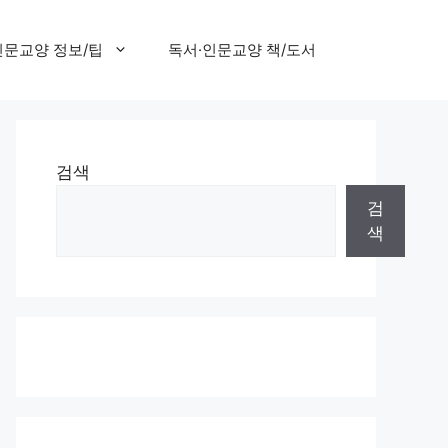
인문교양 정보/팁
독서·인문교양 책/도서
검색
검
색