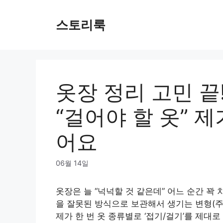
Skip
to
스토리룩
content
옷장 정리 고민 끝!
“걸어야 할 옷” 
어요
06월 14일
옷장은 늘 “넉넉할 것 같은데” 어느 순간 꽉
을 잘못된 방식으로 보관해서 생기는 변형(주
제가 한 번 옷 종류별로 ‘접기/걸기’를 제대