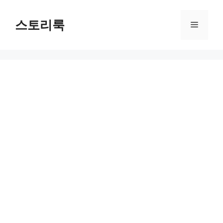
Skip
to
스토리룩
Menu
content