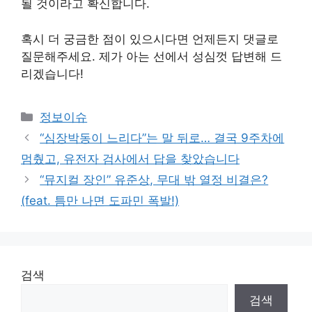
될 것이라고 확신합니다.
혹시 더 궁금한 점이 있으시다면 언제든지 댓글로
질문해주세요. 제가 아는 선에서 성심껏 답변해 드
리겠습니다!
Categories
정보이슈
“심장박동이 느리다”는 말 뒤로… 결국 9주차에
멈췄고, 유전자 검사에서 답을 찾았습니다
“뮤지컬 장인” 유준상, 무대 밖 열정 비결은?
(feat. 틈만 나면 도파민 폭발!)
검색
검색