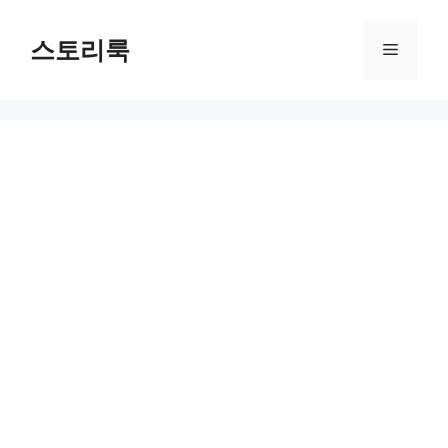
Skip
to
스토리룩
Menu
content