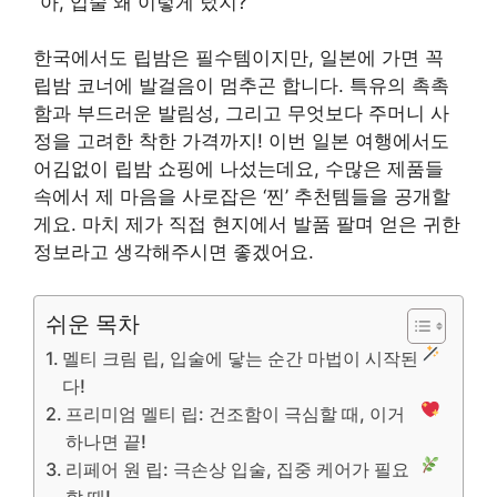
“아, 입술 왜 이렇게 텄지?”
한국에서도 립밤은 필수템이지만, 일본에 가면 꼭
립밤 코너에 발걸음이 멈추곤 합니다. 특유의 촉촉
함과 부드러운 발림성, 그리고 무엇보다 주머니 사
정을 고려한 착한 가격까지! 이번 일본 여행에서도
어김없이 립밤 쇼핑에 나섰는데요, 수많은 제품들
속에서 제 마음을 사로잡은 ‘찐’ 추천템들을 공개할
게요. 마치 제가 직접 현지에서 발품 팔며 얻은 귀한
정보라고 생각해주시면 좋겠어요.
쉬운 목차
멜티 크림 립, 입술에 닿는 순간 마법이 시작된
다!
프리미엄 멜티 립: 건조함이 극심할 때, 이거
하나면 끝!
리페어 원 립: 극손상 입술, 집중 케어가 필요
할 때!