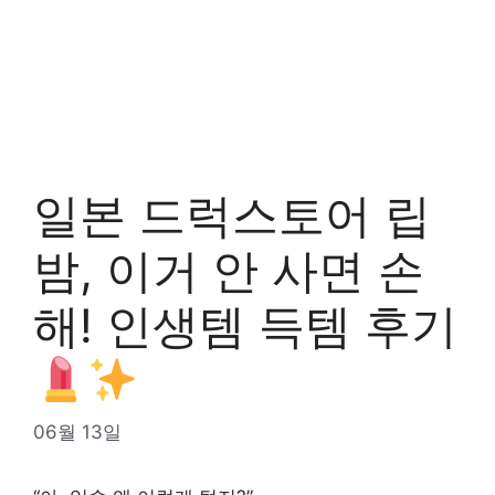
일본 드럭스토어 립
밤, 이거 안 사면 손
해! 인생템 득템 후기
06월 13일