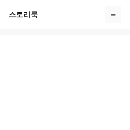
Skip
to
스토리룩
Menu
content