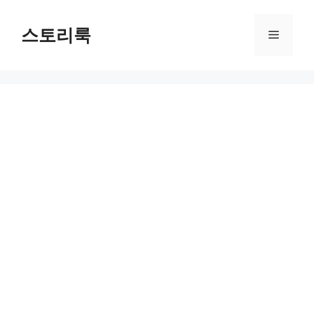
Skip
to
스토리룩
Menu
content