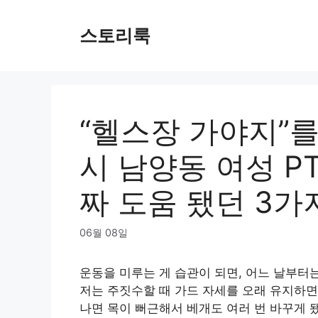
Skip
to
스토리룩
content
“헬스장 가야지”를
시 남양동 여성 P
짜 도움 됐던 3가
06월 08일
운동을 미루는 게 습관이 되면, 어느 날부터는
저는 주짓수할 때 가드 자세를 오래 유지하면
나면 목이 뻐근해서 베개도 여러 번 바꾸게 