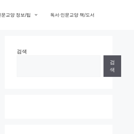
인문교양 정보/팁
독서·인문교양 책/도서
검색
검
색