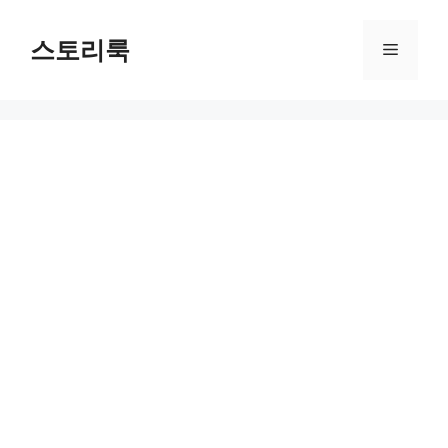
Skip
to
스토리룩
Menu
content