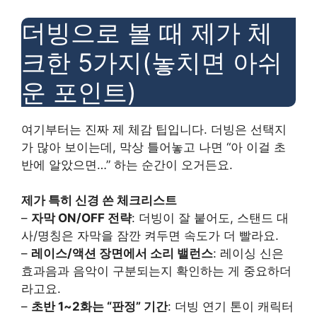
더빙으로 볼 때 제가 체
크한 5가지(놓치면 아쉬
운 포인트)
여기부터는 진짜 제 체감 팁입니다. 더빙은 선택지
가 많아 보이는데, 막상 틀어놓고 나면 “아 이걸 초
반에 알았으면…” 하는 순간이 오거든요.
제가 특히 신경 쓴 체크리스트
–
자막 ON/OFF 전략
: 더빙이 잘 붙어도, 스탠드 대
사/명칭은 자막을 잠깐 켜두면 속도가 더 빨라요.
–
레이스/액션 장면에서 소리 밸런스
: 레이싱 신은
효과음과 음악이 구분되는지 확인하는 게 중요하더
라고요.
–
초반 1~2화는 “판정” 기간
: 더빙 연기 톤이 캐릭터