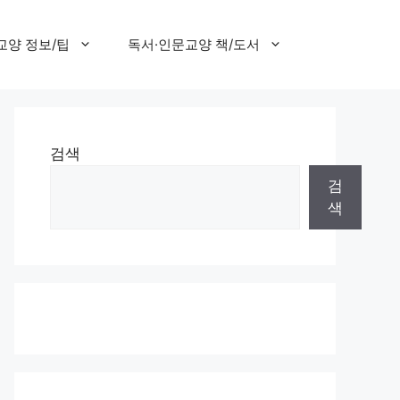
교양 정보/팁
독서·인문교양 책/도서
검색
검
색