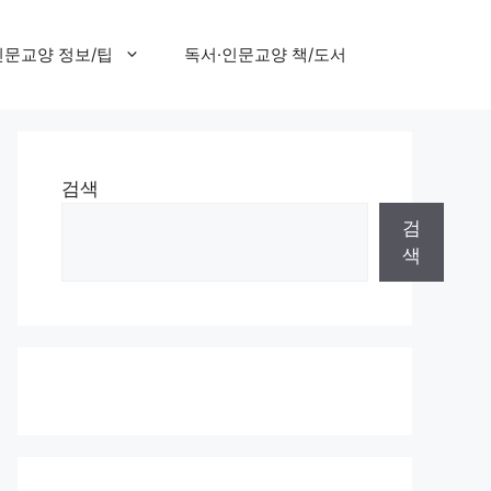
인문교양 정보/팁
독서·인문교양 책/도서
검색
검
색