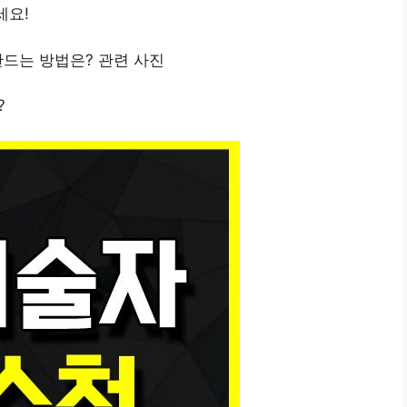
세요!
?