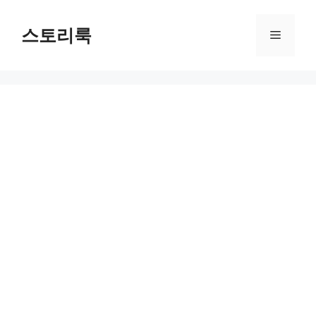
Skip
to
스토리룩
Menu
content