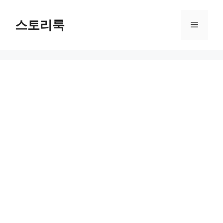
Skip
to
스토리룩
Menu
content