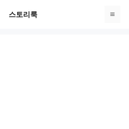
Skip
to
스토리룩
Menu
content