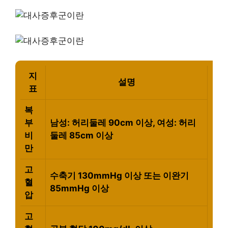
지
설명
표
복
부
남성: 허리둘레 90cm 이상, 여성: 허리
비
둘레 85cm 이상
만
고
수축기 130mmHg 이상 또는 이완기
혈
85mmHg 이상
압
고