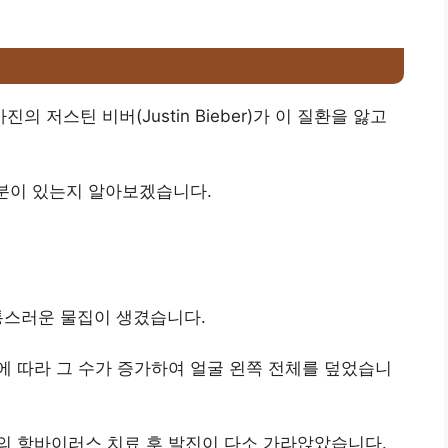
의 저스틴 비버(Justin Bieber)가 이 질환을 앓고
성분이 있는지 알아보겠습니다.
고통스러운 물집이 생겼습니다.
 따라 그 수가 증가하여 얼굴 왼쪽 전체를 덮었습니
 항바이러스 치료 후 발진이 다소 가라앉았습니다.