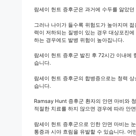
람세이 헌트 증후군은 과거에 수두를 앓았던
그러나 나이가 들수록 위험도가 높아지며 젊
력이 저하되는 질병이 있는 경우 대상포진에 
하는 경우에도 발병 위험이 높아집니다.
람세이 헌트 증후군 발진 후 72시간 이내에
습니다.
람세이 헌트 증후군의 합병증으로는 청력 상실,
습니다.
Ramsay Hunt 증후군 환자의 안면 마비
적절한 치료를 하지 않으면 경우에 따라 안면
람세이 헌트 증후군으로 인한 안면 마비는 눈
통증과 시야 흐림을 유발할 수 있습니다. 어