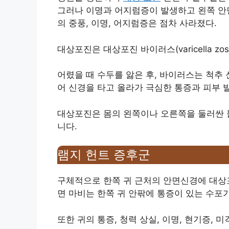
그러나 이명과 어지럼증이 발생하고 왼쪽 안
의 중풍, 이명, 어지럼증은 점차 사라졌다.
대상포진은 대상포진 바이러스(varicella zo
어렸을 때 수두를 앓은 후, 바이러스는 척추
어 신경을 타고 올라가 극심한 통증과 피부 
대상포진은 몸의 왼쪽이나 오른쪽을 둘러싼 물
니다.
램지 헌트 증후군
구체적으로 한쪽 귀 근처의 안면신경에 대상포
면 마비는 한쪽 귀 안팎에 통증이 있는 수포
또한 귀의 통증, 청력 상실, 이명, 현기증, 