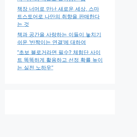
책장 너머로 만난 새로운 세상, 스마
트스토어로 나만의 취향을 판매한다
는 것
책과 공간을 사랑하는 이들이 놓치기
쉬운 ‘반짝이는 연결’에 대하여
“초보 블로거라면 필수? 체험단 사이
트 똑똑하게 활용하고 선정 확률 높이
는 실전 노하우”