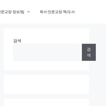
인문교양 정보/팁
독서·인문교양 책/도서
검색
검
색