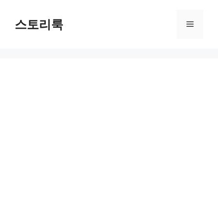
Skip
to
스토리룩
Menu
content