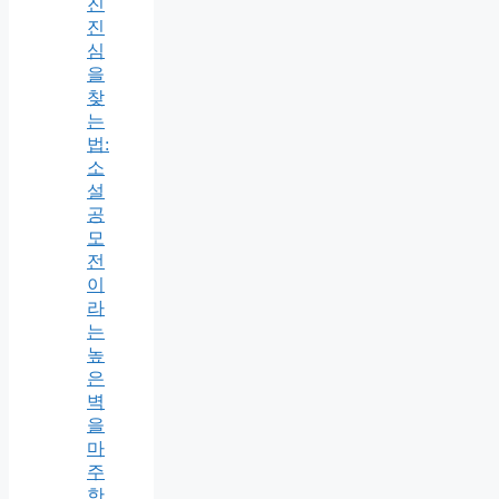
진
진
심
을
찾
는
법:
소
설
공
모
전
이
라
는
높
은
벽
을
마
주
한