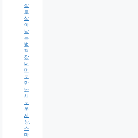
깔
로
살
아
남
는
법
책
장
너
머
로
만
난
새
로
운
세
상,
스
마