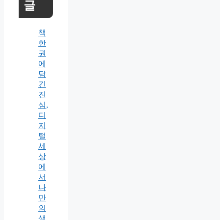
글
책
한
권
에
담
긴
진
심,
디
지
털
세
상
에
서
나
만
의
색