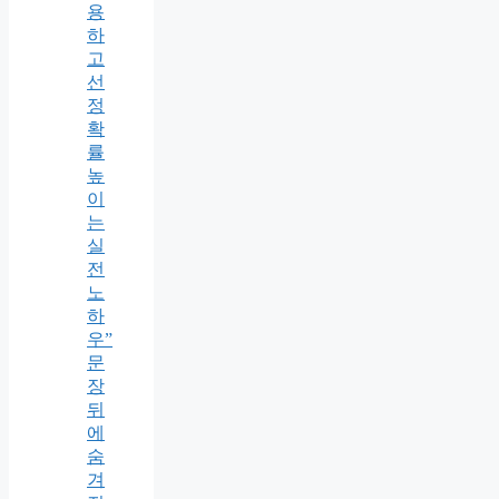
용
하
고
선
정
확
률
높
이
는
실
전
노
하
우”
문
장
뒤
에
숨
겨