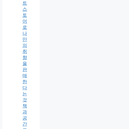
트
스
토
어
로
나
만
의
취
향
을
판
매
한
다
는
것
책
과
공
간