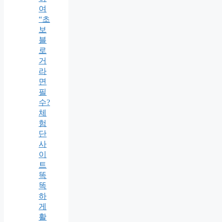
여
“초
보
블
로
거
라
면
필
수?
체
험
단
사
이
트
똑
똑
하
게
활