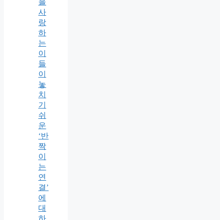
을
사
랑
하
는
이
들
이
놓
치
기
쉬
운
‘반
짝
이
는
연
결’
에
대
하