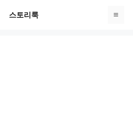
Skip
to
스토리룩
Menu
content