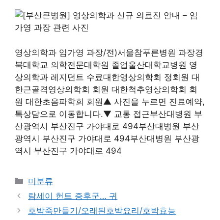
영상의학과 임가영 과장/전)서울참푸른병원 과장경
북대학교 의학전문대학원 졸업울산대학교병원 영
상의학과 레지던트 수료대한영상의학회 정회원 대
한근골격영상의학회 회원 대한척추영상의학회 회
원 대한초음파학회 회원▲ 사진을 누르면 진료예약,
톡상담으로 이동합니다.▼ 교통 접근부산대병원 부
산광역시 부산진구 가야대로 494부산대병원 부산
광역시 부산진구 가야대로 494부산대병원 부산광
역시 부산진구 가야대로 494
Categories
미분류
람세이 헌트 증후군… 귀
호박죽만들기/오래된호박요리/호박효능