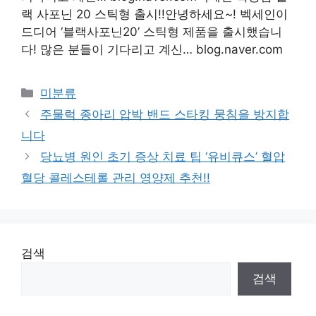
랙 사포닌 20 스틱형 출시!!안녕하세요~! 벡세인이
드디어 ‘블랙사포닌20’ 스틱형 제품을 출시했습니
다! 많은 분들이 기다리고 계신… blog.naver.com
Categories
미분류
주물럭 종아리 압박 밴드 스타킹 뭉침을 방지합
니다
당뇨병 원인 초기 증상 치료 팁 ‘유비큐스’ 혈압
혈당 콜레스테롤 관리 영양제 추천!!
검색
검색