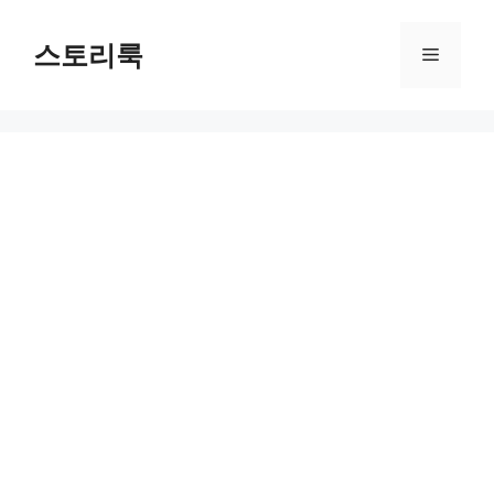
Skip
to
스토리룩
Menu
content