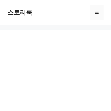
Skip
to
스토리룩
Menu
content