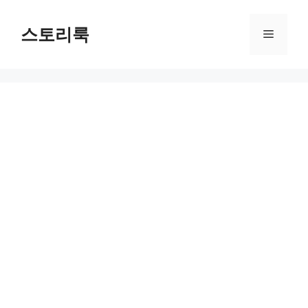
Skip
to
스토리룩
Menu
content