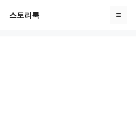
Skip
to
스토리룩
Menu
content