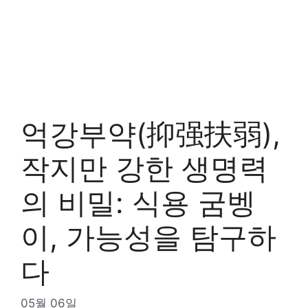
억강부약(抑强扶弱),
작지만 강한 생명력
의 비밀: 식용 굼벵
이, 가능성을 탐구하
다
05월 06일