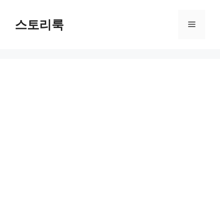
Skip
to
스토리룩
Menu
content