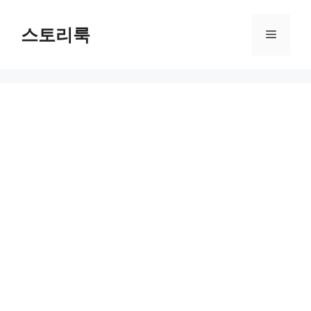
Skip
to
스토리룩
Menu
content