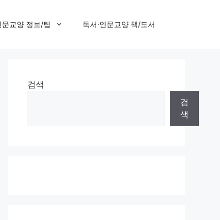
인문교양 정보/팁
독서·인문교양 책/도서
검색
검
색