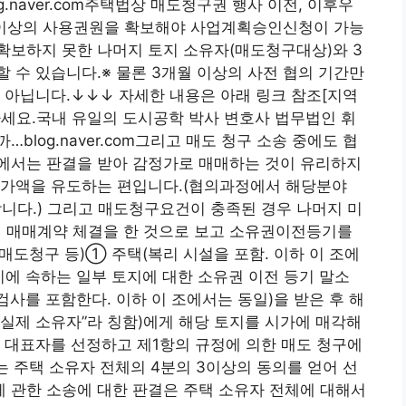
.naver.com주택법상 매도청구권 행사 이전, 이후우
% 이상의 사용권원을 확보해야 사업계획승인신청이 가능
확보하지 못한 나머지 토지 소유자(매도청구대상)와 3
 수 있습니다.※ 물론 3개월 이상의 사전 협의 기간만
 아닙니다.↓↓↓ 자세한 내용은 아래 링크 참조[지역
하세요.국내 유일의 도시공학 박사 변호사 법무법인 휘
log.naver.com그리고 매도 청구 소송 중에도 협
에서는 판결을 받아 감정가로 매매하는 것이 유리하지
정가액을 유도하는 편입니다.(협의과정에서 해당분야
다.) 그리고 매도청구요건이 충족된 경우 나머지 미
 매매계약 체결을 한 것으로 보고 소유권이전등기를
 매도청구 등)① 주택(복리 시설을 포함. 이하 이 조에
지에 속하는 일부 토지에 대한 소유권 이전 등기 말소
검사를 포함한다. 이하 이 조에서는 동일)을 받은 후 해
“실제 소유자”라 칭함)에게 해당 토지를 시가에 매각해
는 대표자를 선정하고 제1항의 규정에 의한 매도 청구에
는 주택 소유자 전체의 4분의 3이상의 동의를 얻어 선
 관한 소송에 대한 판결은 주택 소유자 전체에 대해서