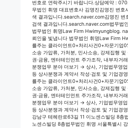
번호로 연락주시기 바랍니다.상담예약 : 070
무법인 휘명 대표변호사 김명진김명진 변호사 
색 결과입니다.search.naver.com김명진
검색 결과입니다.search.naver.com법
법무법인 휘명Law Firm Hwimyungblog
뢰인을 빛냅니다 법무법인 휘명Law Firm Hwi
를주는 클라이언트0+처리사건0+자문기업0%
소송 가압류, 가처분, 민사소송, 강제집행 
권·금융, 엔터테인먼트 주가조작, 내부자거래
분쟁업무 분야 더보기 → 상사, 기업법무영업
등 상사분쟁과 계약서 작성·검토 및 기업경영자
를주는 클라이언트0+처리사건0+자문기업0%
소송 가압류, 가처분, 민사소송, 강제집행 
권·금융, 엔터테인먼트 주가조작, 내부자거래
분쟁업무 분야 더보기 → 상사, 기업법무영업
등 상사분쟁과 계약서 작성·검토 및 기업경영
강남구 테헤란로63길 11 이노센스빌딩 8층
노센스빌딩 8층법무법인 휘명 서울특별시 강남