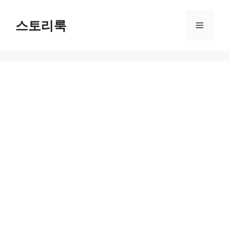
Skip
to
스토리룩
Menu
content