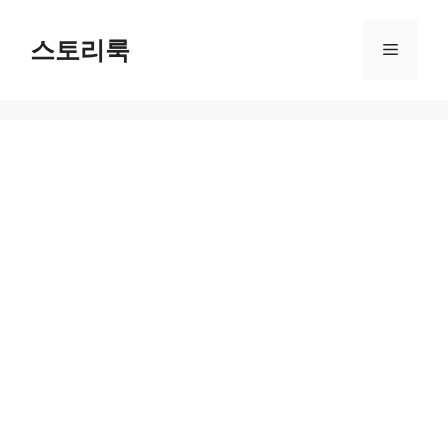
Skip
to
스토리룩
Menu
content