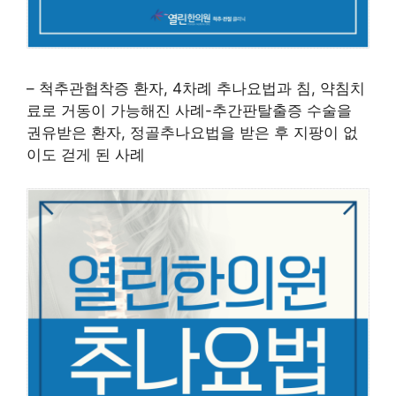
– 척추관협착증 환자, 4차례 추나요법과 침, 약침치
료로 거동이 가능해진 사례-추간판탈출증 수술을
권유받은 환자, 정골추나요법을 받은 후 지팡이 없
이도 걷게 된 사례