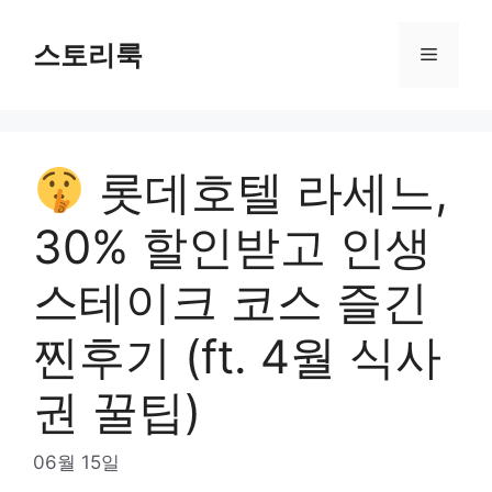
Skip
to
스토리룩
Menu
content
롯데호텔 라세느,
30% 할인받고 인생
스테이크 코스 즐긴
찐후기 (ft. 4월 식사
권 꿀팁)
06월 15일