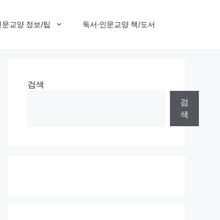
인문교양 정보/팁
독서·인문교양 책/도서
검색
검
색