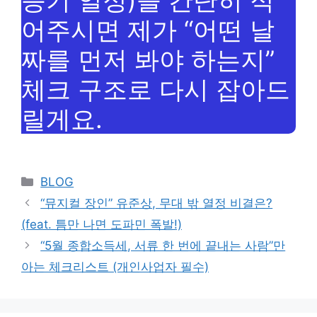
등기 일정)을 간단히 적
어주시면 제가 “어떤 날
짜를 먼저 봐야 하는지”
체크 구조로 다시 잡아드
릴게요.
Categories
BLOG
“뮤지컬 장인” 유준상, 무대 밖 열정 비결은?
(feat. 틈만 나면 도파민 폭발!)
“5월 종합소득세, 서류 한 번에 끝내는 사람”만
아는 체크리스트 (개인사업자 필수)