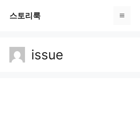
Skip
to
스토리룩
Menu
content
issue