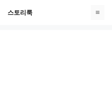
Skip
to
스토리룩
Menu
content