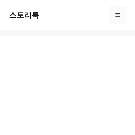
Skip
to
스토리룩
Menu
content