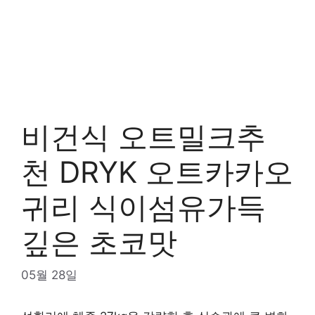
비건식 오트밀크추
천 DRYK 오트카카오
귀리 식이섬유가득
깊은 초코맛
05월 28일