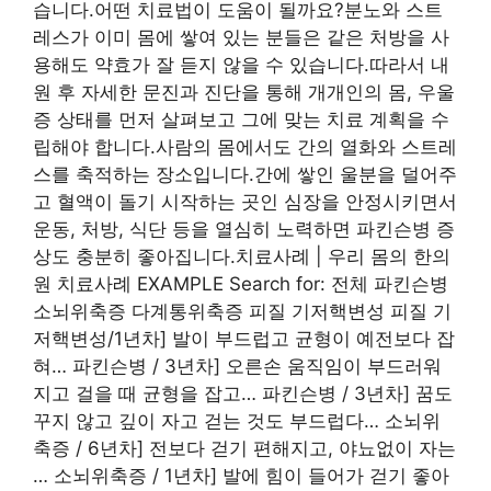
습니다.어떤 치료법이 도움이 될까요?분노와 스트
레스가 이미 몸에 쌓여 있는 분들은 같은 처방을 사
용해도 약효가 잘 듣지 않을 수 있습니다.따라서 내
원 후 자세한 문진과 진단을 통해 개개인의 몸, 우울
증 상태를 먼저 살펴보고 그에 맞는 치료 계획을 수
립해야 합니다.사람의 몸에서도 간의 열화와 스트레
스를 축적하는 장소입니다.간에 쌓인 울분을 덜어주
고 혈액이 돌기 시작하는 곳인 심장을 안정시키면서
운동, 처방, 식단 등을 열심히 노력하면 파킨슨병 증
상도 충분히 좋아집니다.치료사례 | 우리 몸의 한의
원 치료사례 EXAMPLE Search for: 전체 파킨슨병
소뇌위축증 다계통위축증 피질 기저핵변성 피질 기
저핵변성/1년차] 발이 부드럽고 균형이 예전보다 잡
혀… 파킨슨병 / 3년차] 오른손 움직임이 부드러워
지고 걸을 때 균형을 잡고… 파킨슨병 / 3년차] 꿈도
꾸지 않고 깊이 자고 걷는 것도 부드럽다… 소뇌위
축증 / 6년차] 전보다 걷기 편해지고, 야뇨없이 자는
… 소뇌위축증 / 1년차] 발에 힘이 들어가 걷기 좋아