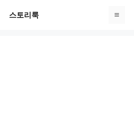
Skip
to
스토리룩
Menu
content